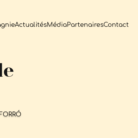
gnie
Actualités
Média
Partenaires
Contact
le
 FORRÓ