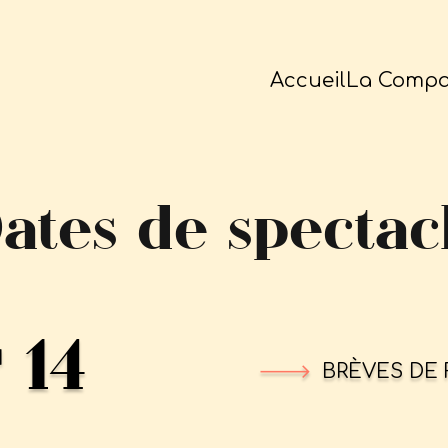
Accueil
La Compa
dates de spectac
14
I
BRÈVES DE