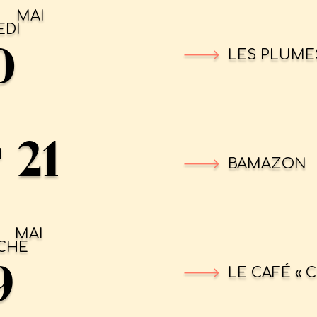
MAI
EDI
0
LES PLUME
21
I
BAMAZON
MAI
CHE
9
LE CAFÉ « 